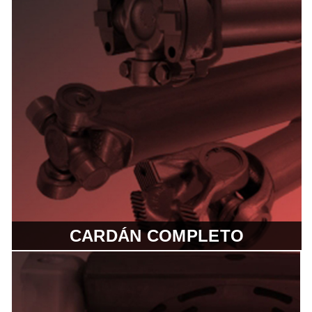
rendimiento superando ampliamente
a la competencia. Las crucetas son
usadas en vehículos livianos,
pesados y Off-Highway.
CARDÁN COMPLETO
Los Cardanes Spicer® están
diseñados para reducir el peso,
minimizar el ruido y vibraciones, son